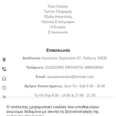
Όροι Χρήσης
Τρόποι Πληρωμής
Έξοδα Αποστολής
Πολιτική Επιστροφών
Η Εταιρία
Επικοινωνία
Επικοινωνία
Διεύθυνση:
Αγνώστου Στρατιώτου 67, Πολίχνη, 56532
Τηλέφωνο:
2315523993
6987465702
6986609046
Email:
euispanopoulou@hotmail.com
Ωράριο
Καταστήματος:
Δευτ-Τετ -Σαβ 9.00 - 16.00
Τρ-Πέ-Παρ 9.00 - 14.00 & 17.00 - 21.00
Ο ιστότοπος χρησιμοποιεί cookies που αποθηκεύουν
© OrthopedicaMS. 2022. All Rights Reserved
ανώνυμα δεδομένα με σκοπό τη βελτιστοποίηση της