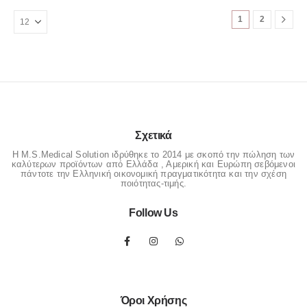
να
επιλεγούν
1
2
στη
σελίδα
του
προϊόντος
Σχετικά
Η M.S.Medical Solution ιδρύθηκε το 2014 με σκοπό την πώληση των
καλύτερων προϊόντων από Ελλάδα , Αμερική και Ευρώπη σεβόμενοι
πάντοτε την Ελληνική οικονομική πραγματικότητα και την σχέση
ποιότητας-τιμής.
Follow Us
Όροι Χρήσης