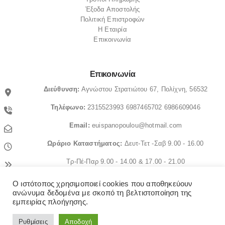
Έξοδα Αποστολής
Πολιτική Επιστροφών
Η Εταιρία
Επικοινωνία
Επικοινωνία
Διεύθυνση:
Αγνώστου Στρατιώτου 67, Πολίχνη, 56532
Τηλέφωνο:
2315523993
6987465702
6986609046
Email:
euispanopoulou@hotmail.com
Ωράριο
Καταστήματος:
Δευτ-Τετ -Σαβ 9.00 - 16.00
Τρ-Πέ-Παρ 9.00 - 14.00 & 17.00 - 21.00
Ο ιστότοπος χρησιμοποιεί cookies που αποθηκεύουν
© OrthopedicaMS. 2022. All Rights Reserved
ανώνυμα δεδομένα με σκοπό τη βελτιστοποίηση της
εμπειρίας πλοήγησης.
Ρυθμίσεις
Αποδοχή