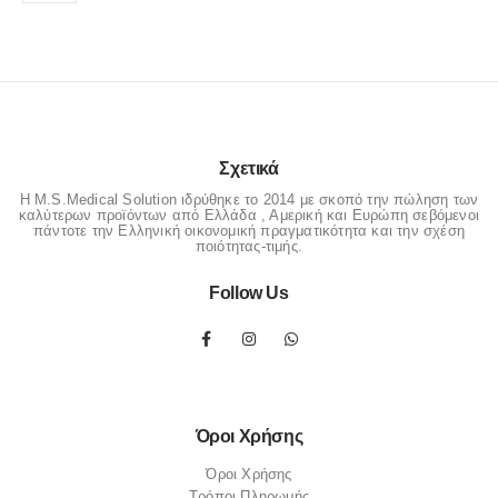
να
να
επιλεγούν
επιλεγούν
στη
στη
σελίδα
σελίδα
του
του
προϊόντος
προϊόντος
Σχετικά
Η M.S.Medical Solution ιδρύθηκε το 2014 με σκοπό την πώληση των
καλύτερων προϊόντων από Ελλάδα , Αμερική και Ευρώπη σεβόμενοι
πάντοτε την Ελληνική οικονομική πραγματικότητα και την σχέση
ποιότητας-τιμής.
Follow Us
Όροι Χρήσης
Όροι Χρήσης
Τρόποι Πληρωμής