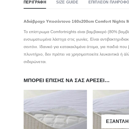
ΠΕΡΙΓΡΑΦΉ
SIZE GUIDE
ΕΠΙΠΛΈΟΝ ΠΛΗΡΟΦΟ
Αδιάβροχο Υποσέντονο 160x200cm Comfort Nights M
Το επίστρωμα Comfortnights είναι βαμβακερό (80% βαμβά
ενσωματωμένα λάστιχα στις γωνίες. Είναι αντιβακτηριδιακ
σεντόνι. Ιδανικό για κατακεκλιμένα άτομα, για παιδιά πο
πλυντήριο, δεν πρέπει να χρησιμοποιείτε λευκαντικά ή άλ
σιδερώνεται.
ΜΠΟΡΕΊ ΕΠΊΣΗΣ ΝΑ ΣΑΣ ΑΡΈΣΕΙ…
ΕΞΑΝΤΛ