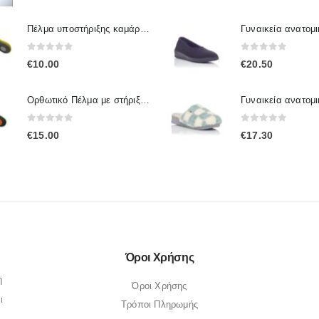
Πέλμα υποστήριξης καμάρας πτέρνας IP.005 / IPinsoles
0
out of 5
0
out of 5
€
10.00
€
20.50
Ορθωτικό Πέλμα με στήριξη καμάρας Ip.001 / IpInsoles
0
out of 5
0
out of 5
€
15.00
€
17.30
Όροι Χρήσης
η
Όροι Χρήσης
ι
Τρόποι Πληρωμής