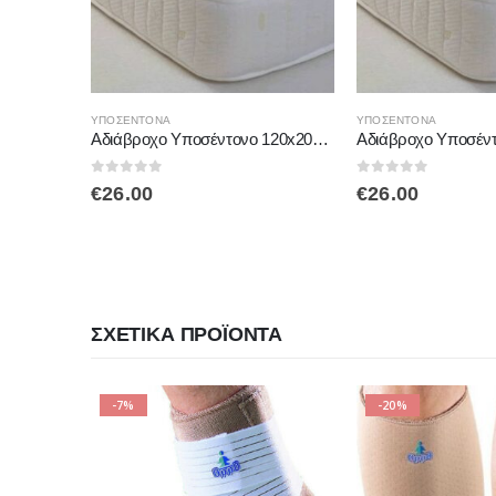
ΥΠΟΣΈΝΤΟΝΑ
ΥΠΟΣΈΝΤΟΝΑ
Αδιάβροχο Υποσέντονο 120x200cm Comfort Nights Medico 10.ΕΠΙ.0004
0
out of 5
0
out of 5
€
26.00
€
26.00
ΣΧΕΤΙΚΆ ΠΡΟΪΌΝΤΑ
-20%
-33%