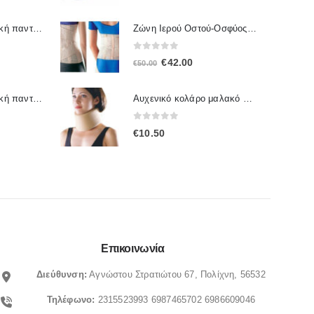
Ζώνη Ιερού Οστού-Οσφύος 2065 OPPO
Γυναικεία ανατομική παντόφλα Sunshine 1172
0
out of 5
Original
Η
€
42.00
€
50.00
price
τρέχουσα
was:
τιμή
Γυναικεία ανατομική παντόφλα Sunshine 1167
Αυχενικό κολάρο μαλακό 4092 OPPO
€50.00.
είναι:
0
out of 5
€
10.50
€42.00.
Επικοινωνία
Διεύθυνση:
Αγνώστου Στρατιώτου 67, Πολίχνη, 56532
Τηλέφωνο:
2315523993
6987465702
6986609046