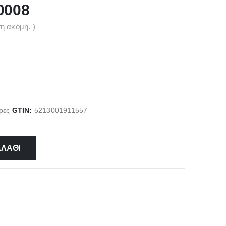
0008
η ακόμη. )
ρες
GTIN:
5213001911557
ΑΛΆΘΙ