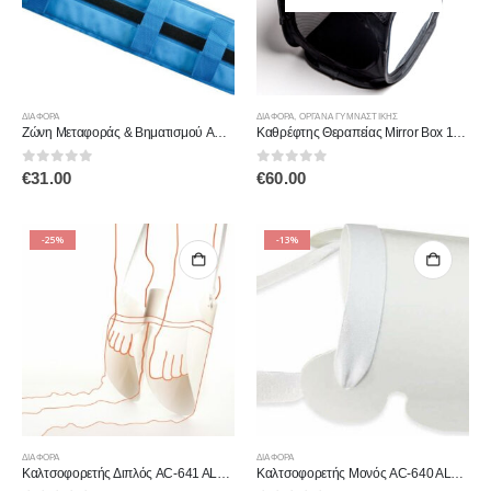
ΔΙΆΦΟΡΑ
ΔΙΆΦΟΡΑ
,
ΌΡΓΑΝΑ ΓΥΜΝΑΣΤΙΚΉΣ
Ζώνη Μεταφοράς & Βηματισμού AC-458 ALFACARE
Καθρέφτης Θεραπείας Mirror Box 101630 KALOUSOS
0
out of 5
0
out of 5
€
31.00
€
60.00
-25%
-13%
ΔΙΆΦΟΡΑ
ΔΙΆΦΟΡΑ
Καλτσοφορετής Διπλός AC-641 ALFACARE
Καλτσοφορετής Μονός AC-640 ALFACARE