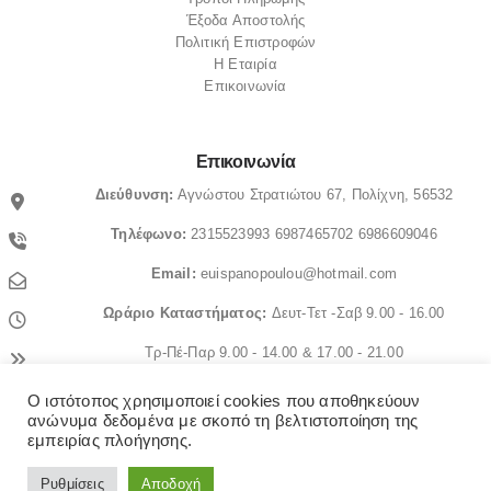
Έξοδα Αποστολής
Πολιτική Επιστροφών
Η Εταιρία
Επικοινωνία
Επικοινωνία
Διεύθυνση:
Αγνώστου Στρατιώτου 67, Πολίχνη, 56532
Τηλέφωνο:
2315523993
6987465702
6986609046
Email:
euispanopoulou@hotmail.com
Ωράριο
Καταστήματος:
Δευτ-Τετ -Σαβ 9.00 - 16.00
Τρ-Πέ-Παρ 9.00 - 14.00 & 17.00 - 21.00
Ο ιστότοπος χρησιμοποιεί cookies που αποθηκεύουν
© OrthopedicaMS. 2022. All Rights Reserved
ανώνυμα δεδομένα με σκοπό τη βελτιστοποίηση της
εμπειρίας πλοήγησης.
Ρυθμίσεις
Αποδοχή