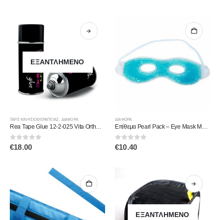
ΕΞΑΝΤΛΗΜΈΝΟ
TAPE ΚΙΝΗΣΙΟΘΕΡΑΠΕΊΑΣ
,
ΔΙΆΦΟΡΑ
ΔΙΆΦΟΡΑ
Rea Tape Glue 12-2-025 Vita Orthopaedics
Επίθεμα Pearl Pack – Eye Mask Moves Alfacare 16-202-310
0
out of 5
0
out of 5
€
18.00
€
10.40
ΕΞΑΝΤΛΗΜΈΝΟ