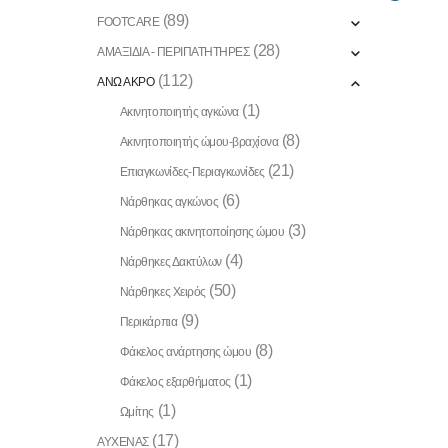
(89)
FOOTCARE
(28)
ΑΜΑΞΙΔΙΑ - ΠΕΡΙΠΑΤΗΤΗΡΕΣ
(112)
ΑΝΩ ΑΚΡΟ
(1)
Ακινητοποιητής αγκώνα
(8)
Ακινητοποιητής ώμου-βραχίονα
(21)
Επιαγκωνίδες-Περιαγκωνίδες
(6)
Νάρθηκας αγκώνος
(3)
Νάρθηκας ακινητοποίησης ώμου
(4)
Νάρθηκες Δακτύλων
(50)
Νάρθηκες Χειρός
(9)
Περικάρπια
(8)
Φάκελος ανάρτησης ώμου
(1)
Φάκελος εξαρθήματος
(1)
Ωμίτης
(17)
ΑΥΧΕΝΑΣ