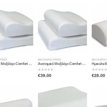
ΎΠΝΟΥ
ΜΑΞΙΛΆΡΙΑ ΎΠΝΟΥ
ΜΑΞΙΛΆΡΙΑ
Ανατομικό Μαξιλάρι Comfort Large 40x60x8/10cm AC711 ALFACARE
Ανατομικό Μαξιλάρι Comfort Medium 30x60x10/12cm AC-710 ALFACARE
 5
0
out of 5
0
out of
€
39.00
€
28.00