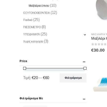
(10)
Μαξιλάρια ύπνου
(12)
ΟΞΥΓΟΝΟΘΕΡΑΠΕΙΑ
(25)
Παιδικά
(8)
ΠΙΕΣΟΜΕΤΡΟ
(25)
ΥΠΟΔΗΜΑΤΑ
ΜΑΞΙΛΆΡΙΑ 
(3)
Χωρίς κατηγορία
0
out of
€
30.00
Price
Τιμή:
€20
—
€60
Φιλτράρισμα
Ελάχιστη
Μέγιστη
τιμή
τιμή
Φιλτράρισμα Με