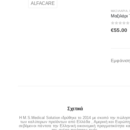
ALFACARE
ΜΑΞΙΛΑΡΙΑ
,
0
out of
€
55.00
Εμφάνιση
Σχετικά
Η M.S.Medical Solution ιδρύθηκε το 2014 με σκοπό την πώλησ
των καλύτερων προϊόντων από Ελλάδα , Αμερική και Ευρώπη
σεβόμενοι πάντοτε την Ελληνική οικονομική πραγματικότητα κα
την σχέση ποιότητας-τιμής.