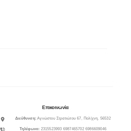
Επικοινωνία
Διεύθυνση:
Αγνώστου Στρατιώτου 67, Πολίχνη, 56532
Τηλέφωνο:
2315523993
6987465702
6986609046