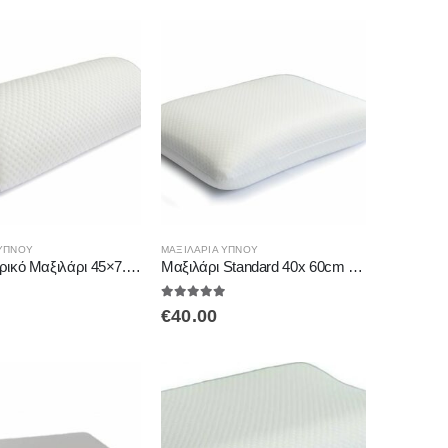
 ΎΠΝΟΥ
ΜΑΞΙΛΆΡΙΑ ΎΠΝΟΥ
Ημικυλινδρικό Μαξιλάρι 45×7.5cm AC-735 ALFACARE
Μαξιλάρι Standard 40x 60cm Economy ΑC-733 ALFACARE
 5
5.00
out of 5
€
40.00