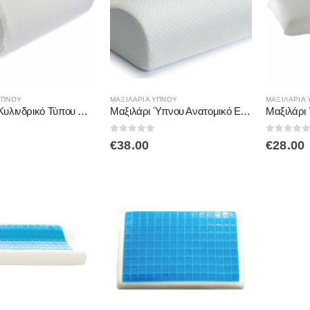
ΎΠΝΟΥ
ΜΑΞΙΛΆΡΙΑ ΎΠΝΟΥ
ΜΑΞΙΛΆΡΙΑ 
Μαξιλάρι Κυλινδρικό Τύπου Μc Kenzie AC-734 ALFACARE
Μαξιλάρι Ύπνου Ανατομικό Economy 50*40*8/10cm AC732 Alfacare
 5
0
out of 5
0
out of
€
38.00
€
28.00