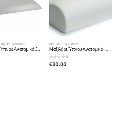
ΎΠΝΟΥ
,
ΠΑΙΔΙΚΆ
ΜΑΞΙΛΆΡΙΑ ΎΠΝΟΥ
Μαξιλάρι Ύπνου Ανατομικό Junior 27X48cm AC-738 Alfacare
Μαξιλάρι Ύπνου Ανατομικό Mini Economy 46*30*8/10cm AC732B Alfacare
 5
0
out of 5
€
30.00