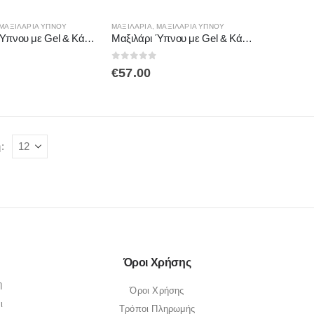
ΜΑΞΙΛΆΡΙΑ ΎΠΝΟΥ
ΜΑΞΙΛΑΡΙΑ
,
ΜΑΞΙΛΆΡΙΑ ΎΠΝΟΥ
Μαξιλάρι Ύπνου με Gel & Κάλυμμα με Aloe Vera Mobiak Care 0810700
Μαξιλάρι Ύπνου με Gel & Κάλυμμα με Aloe Vera MobiakCare 0810701
 5
0
out of 5
€
57.00
:
Όροι Χρήσης
η
Όροι Χρήσης
ι
Τρόποι Πληρωμής