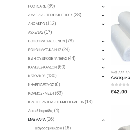
(89)
FOOTCARE
(28)
ΑΜΑΞΙΔΙΑ - ΠΕΡΙΠΑΤΗΤΗΡΕΣ
(112)
ΑΝΩ ΑΚΡΟ
(17)
ΑΥΧΕΝΑΣ
(78)
ΒΟΗΘΗΜΑΤΑ ΑΣΘΕΝΩΝ
(24)
ΒΟΗΘΗΜΑΤΑ ΚΛΙΝΗΣ
(44)
ΕΙΔΗ ΦΥΣΙΚΟΘΕΡΑΠΕΙΑΣ
(60)
ΚΑΛΤΣΕΣ-ΚΑΛΣΟΝ
ΜΑΞΙΛΆΡΙΑ 
(130)
ΚΑΤΩ ΑΚΡΑ
(8)
ΚΗΛΕΠΙΔΕΣΜΟΣ
0
out of
€
42.00
(63)
ΚΟΡΜΟΣ - ΜΕΣΗ
(13)
ΚΡΥΟΘΕΡΑΠΕΙΑ - ΘΕΡΜΟΘΕΡΑΠΕΙΑ
(4)
Λαστεξ-Κορσέδες
(26)
ΜΑΞΙΛΑΡΙΑ
(16)
Διάφορα μαξιλάρια