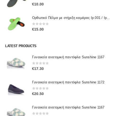
0
out of 5
€
10.00
Ορθωτικό Πέλμα με στήριξη καμάρας Ip.001 / IpInsoles
0
out of 5
€
15.00
LATEST PRODUCTS
Γυναικεία ανατομική παντόφλα Sunshine 1167
0
out of 5
€
17.30
Γυναικεία ανατομική παντόφλα Sunshine 1172
0
out of 5
€
20.50
Γυναικεία ανατομική παντόφλα Sunshine 1167