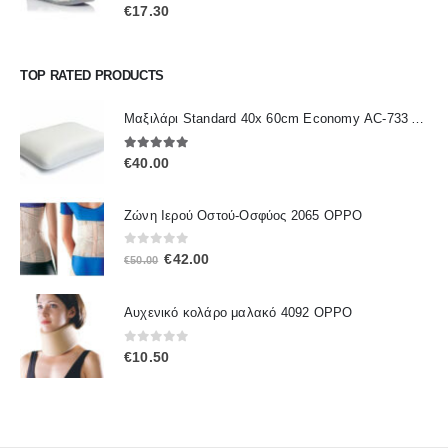
0
out of 5
€
17.30
TOP RATED PRODUCTS
Μαξιλάρι Standard 40x 60cm Economy ΑC-733 ALFACARE
5.00
out of 5
€
40.00
Ζώνη Ιερού Οστού-Οσφύος 2065 OPPO
0
out of 5
Original
Η
€
42.00
€
50.00
price
τρέχουσα
was:
τιμή
Αυχενικό κολάρο μαλακό 4092 OPPO
€50.00.
είναι:
€42.00.
0
out of 5
€
10.50