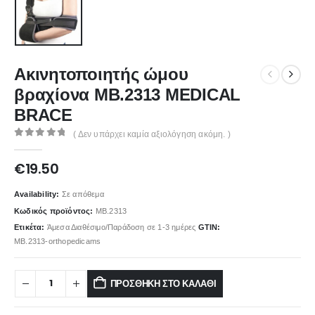
Ακινητοποιητής ώμου
βραχίονα ΜΒ.2313 MEDICAL
BRACE
( Δεν υπάρχει καμία αξιολόγηση ακόμη. )
0
out of 5
€
19.50
Availability:
Σε απόθεμα
Κωδικός προϊόντος:
ΜΒ.2313
Ετικέτα:
Άμεσα Διαθέσιμο/Παράδοση σε 1-3 ημέρες
GTIN:
ΜΒ.2313-orthopedicams
ΠΡΟΣΘΉΚΗ ΣΤΟ ΚΑΛΆΘΙ