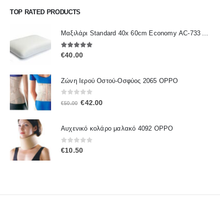
TOP RATED PRODUCTS
Μαξιλάρι Standard 40x 60cm Economy ΑC-733 ALFACARE
5.00
out of 5
€
40.00
Ζώνη Ιερού Οστού-Οσφύος 2065 OPPO
0
out of 5
Original
Η
€
42.00
€
50.00
price
τρέχουσα
was:
τιμή
Αυχενικό κολάρο μαλακό 4092 OPPO
€50.00.
είναι:
€42.00.
0
out of 5
€
10.50