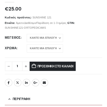
0
out of 5
€
25.00
Κωδικός προϊόντος:
SUNSHINE 121
Ετικέτα:
Άμεσα Διαθέσιμο/Παράδοση σε 1-3 ημέρες
GTIN:
SUNSHINE121-ORTOPEDICAMS
ΜΈΓΕΘΟΣ
ΧΡΏΜΑ
ΠΡΟΣΘΉΚΗ ΣΤΟ ΚΑΛΆΘΙ
ΠΕΡΙΓΡΑΦΉ