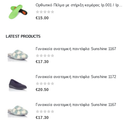
Ορθωτικό Πέλμα με στήριξη καμάρας Ip.001 / IpInsoles
0
out of 5
€
15.00
LATEST PRODUCTS
Γυναικεία ανατομική παντόφλα Sunshine 1167
0
out of 5
€
17.30
Γυναικεία ανατομική παντόφλα Sunshine 1172
0
out of 5
€
20.50
Γυναικεία ανατομική παντόφλα Sunshine 1167
0
out of 5
€
17.30