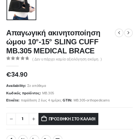
Απαγωγική ακινητοποίηση
ώμου 10°-15° SLING CUFF
ΜΒ.305 MEDICAL BRACE
( Δεν υπάρχει καμία αξιολόγηση ακόμη. )
0
out of 5
€
34.90
Availability:
Σε απόθεμα
Κωδικός προϊόντος:
ΜΒ.305
Ετικέτα:
παράδοση 2 έως 4 ημέρες
GTIN:
ΜΒ.305-orthopedicams
ΠΡΟΣΘΉΚΗ ΣΤΟ ΚΑΛΆΘΙ