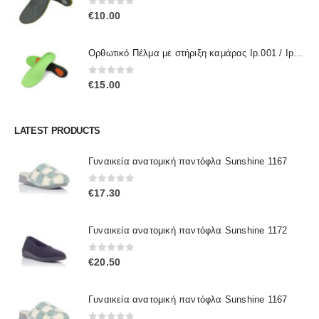
0
out of 5
€
10.00
Ορθωτικό Πέλμα με στήριξη καμάρας Ip.001 / IpInsoles
0
out of 5
€
15.00
LATEST PRODUCTS
Γυναικεία ανατομική παντόφλα Sunshine 1167
0
out of 5
€
17.30
Γυναικεία ανατομική παντόφλα Sunshine 1172
0
out of 5
€
20.50
Γυναικεία ανατομική παντόφλα Sunshine 1167