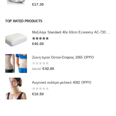
0
out of 5
€
17.30
TOP RATED PRODUCTS
Μαξιλάρι Standard 40x 60cm Economy ΑC-733 ALFACARE
5.00
out of 5
€
40.00
Ζώνη Ιερού Οστού-Οσφύος 2065 OPPO
0
out of 5
Original
Η
€
42.00
€
50.00
price
τρέχουσα
was:
τιμή
Αυχενικό κολάρο μαλακό 4092 OPPO
€50.00.
είναι:
€42.00.
0
out of 5
€
10.50