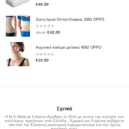
5.00
out of 5
€
40.00
Ζώνη Ιερού Οστού-Οσφύος 2065 OPPO
0
out of 5
Original
Η
€
42.00
€
50.00
price
τρέχουσα
was:
τιμή
Αυχενικό κολάρο μαλακό 4092 OPPO
€50.00.
είναι:
€42.00.
0
out of 5
€
10.50
Σχετικά
Η M.S.Medical Solution ιδρύθηκε το 2014 με σκοπό την πώληση των
καλύτερων προϊόντων από Ελλάδα , Αμερική και Ευρώπη σεβόμενοι
πάντοτε την Ελληνική οικονομική πραγματικότητα και την σχέση
ποιότητας-τιμής.