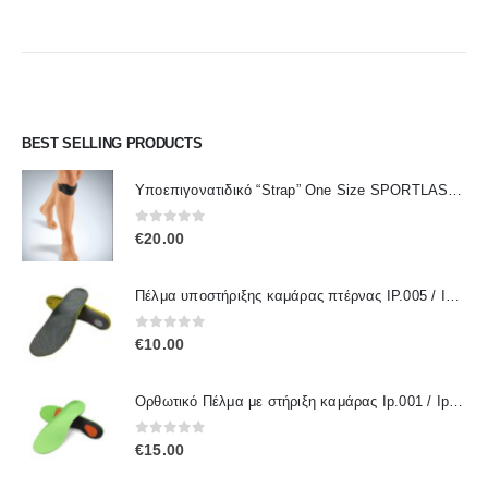
was:
τιμή
was:
τιμή
€73.00.
είναι:
€18.00.
είναι:
€60.00.
€13.90.
BEST SELLING PRODUCTS
Υποεπιγονατιδικό “Strap” One Size SPORTLASTIC 80300 OrthoLand
0
out of 5
€
20.00
Πέλμα υποστήριξης καμάρας πτέρνας IP.005 / IPinsoles
0
out of 5
€
10.00
Ορθωτικό Πέλμα με στήριξη καμάρας Ip.001 / IpInsoles
0
out of 5
€
15.00