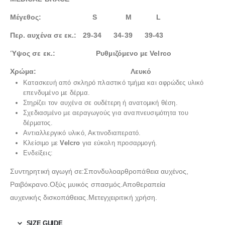
Μέγεθος: S M L
Περ. αυχένα σε εκ.: 29-34 34-39 39-43
Ύψος σε εκ.:
Ρυθµιζόµενο µε Velrco
Χρώµα:
Λευκό
Κατασκευή από σκληρό πλαστικό τµήµα και αφρώδες υλικό
επενδυµένο µε δέρµα.
Στηρίζει τον αυχένα σε ουδέτερη ή ανατοµική θέση.
Σχεδιασµένο µε αεραγωγούς για αναπνευσιµότητα του
δέρµατος.
Αντιαλλεργικό υλικό, Ακτινοδιαπερατό.
Κλείσιµο µε
Velcro
για εύκολη προσαρµογή.
Ενδείξεις:
Συντηρητική αγωγή σε:Σπονδυλοαρθροπάθεια αυχένος,
Ραιβόκρανο.Οξύς µυικός σπασµός.Αποθεραπεία
αυχενικής δισκοπάθειας.Μετεγχειριτική χρήση.
SIZE GUIDE