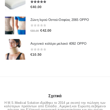
5.00
out of 5
€
40.00
Ζώνη Ιερού Οστού-Οσφύος 2065 OPPO
0
out of 5
Original
Η
€
42.00
€
50.00
price
τρέχουσα
was:
τιμή
Αυχενικό κολάρο μαλακό 4092 OPPO
€50.00.
είναι:
€42.00.
0
out of 5
€
10.50
Σχετικά
Η M.S.Medical Solution ιδρύθηκε το 2014 με σκοπό την πώληση των
καλύτερων προϊόντων από Ελλάδα , Αμερική και Ευρώπη σεβόμενοι
πάντοτε την Ελληνική οικονομική πραγματικότητα και την σχέση