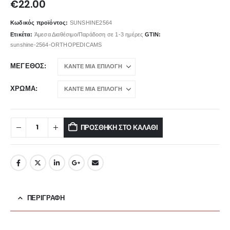
€
22.00
Κωδικός προϊόντος:
SUNSHINE2564
Ετικέτα:
Άμεσα Διαθέσιμο/Παράδοση σε 1-3 ημέρες
GTIN:
sunshine-2564-ORTHOPEDICAMS
ΜΈΓΕΘΟΣ
ΧΡΏΜΑ
ΠΡΟΣΘΉΚΗ ΣΤΟ ΚΑΛΆΘΙ
ΠΕΡΙΓΡΑΦΉ