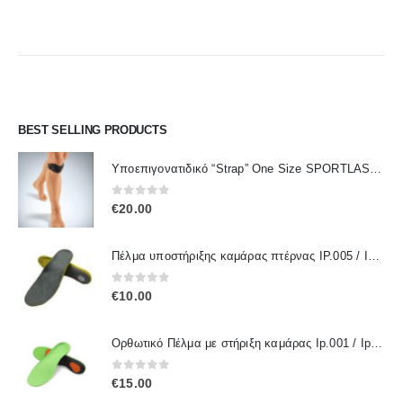
BEST SELLING PRODUCTS
Υποεπιγονατιδικό “Strap” One Size SPORTLASTIC 80300 OrthoLand
0
out of 5
€
20.00
Πέλμα υποστήριξης καμάρας πτέρνας IP.005 / IPinsoles
0
out of 5
€
10.00
Ορθωτικό Πέλμα με στήριξη καμάρας Ip.001 / IpInsoles
0
out of 5
€
15.00