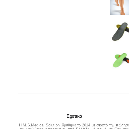
Σχετικά
Η M.S.Medical Solution ιδρύθηκε το 2014 με σκοπό την πώλησ