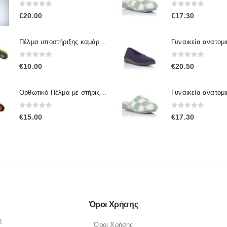
0
out of 5
0
out of 5
€
20.00
€
17.30
Πέλμα υποστήριξης καμάρας πτέρνας IP.005 / IPinsoles
0
out of 5
0
out of 5
€
10.00
€
20.50
Ορθωτικό Πέλμα με στήριξη καμάρας Ip.001 / IpInsoles
0
out of 5
0
out of 5
€
15.00
€
17.30
Όροι Χρήσης
η
Όροι Χρήσης