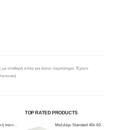
τες με σταθερή σόλα για άνετο περπάτημα. Έχουν
Κανονική.
TOP RATED PRODUCTS
Γυναικεία ανατομική παντόφλα Sunshine 1167
Μαξιλάρι Standard 40x 60cm Economy ΑC-733 ALFACARE