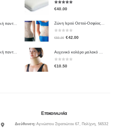
5.00
out of 5
€
40.00
Ζώνη Ιερού Οστού-Οσφύος 2065 OPPO
Γυναικεία ανατομική παντόφλα Sunshine 1172
0
out of 5
Original
Η
€
42.00
€
50.00
price
τρέχουσα
was:
τιμή
Γυναικεία ανατομική παντόφλα Sunshine 1167
Αυχενικό κολάρο μαλακό 4092 OPPO
€50.00.
είναι:
0
out of 5
€
10.50
€42.00.
Επικοινωνία
Διεύθυνση:
Αγνώστου Στρατιώτου 67, Πολίχνη, 56532