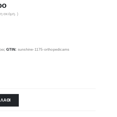
ρο
η ακόμη. )
ρες
GTIN:
sunshine-1175-orthopedicams
ΑΛΆΘΙ