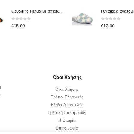
Ορθωτικό Πέλμα με στήριξη καμάρας Ip.001 / IpInsoles
0
out of 5
0
out of 5
€
15.00
€
17.30
Όροι Χρήσης
η
Όροι Χρήσης
ι
Τρόποι Πληρωμής
Έξοδα Αποστολής
Πολιτική Επιστροφών
Η Εταιρία
Επικοινωνία