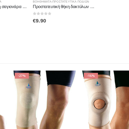
Α
ΒΟΗΘΉΜΑΤΑ-ΠΡΟΣΤΑΤΕΥΤΙΚΆ ΠΟΔΙΏΝ
Γυναικεία ανατομική σαγιονάρα με καρφάκια Sunshine 800Μ Μπεζ-Μπλε-Μαύρο
Προστατευτική θήκη δακτύλων από σιλικόνη TOE CASE 2τμχ MB.FC.110 MEDICAL BRACE
0
out of 5
€
9.90
-16%
-7%