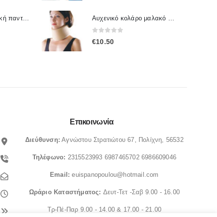
price
τρέχουσα
was:
τιμή
Γυναικεία ανατομική παντόφλα Sunshine 1167
Αυχενικό κολάρο μαλακό 4092 OPPO
€50.00.
είναι:
0
out of 5
€
10.50
€42.00.
Επικοινωνία
Διεύθυνση:
Αγνώστου Στρατιώτου 67, Πολίχνη, 56532
Τηλέφωνο:
2315523993
6987465702
6986609046
Email:
euispanopoulou@hotmail.com
Ωράριο
Καταστήματος:
Δευτ-Τετ -Σαβ 9.00 - 16.00
Τρ-Πέ-Παρ 9.00 - 14.00 & 17.00 - 21.00