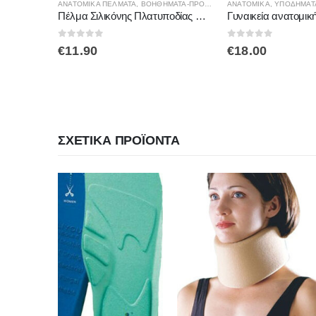
ΑΝΑΤΟΜΙΚΆ ΠΈΛΜΑΤΑ
,
ΒΟΗΘΉΜΑΤΑ-ΠΡΟΣΤΑΤΕΥΤΙΚΆ ΠΟΔΙΏΝ
ΑΝΑΤΟΜΙΚΆ
,
ΥΠΟΔΗΜΑΤ
Πέλμα Σιλικόνης Πλατυποδίας Medical Brace MB.FC.118
0
out of 5
0
out of 5
€
11.90
€
18.00
ΣΧΕΤΙΚΆ ΠΡΟΪΌΝΤΑ
-27%