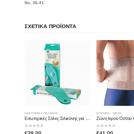
Νο. 36-41
ΣΧΕΤΙΚΆ ΠΡΟΪΌΝΤΑ
Αυτό το προϊόν έχει πολλαπλές παραλλαγές. Οι επιλογές μπορούν να επιλεγούν στη σελίδα του προϊόντος
ΚΟΡΜΟΣ - ΜΕΣΗ
ΠΕΡΙΚΆΡΠΙΑ
Εσωτερικές Σόλες Σιλικόνης για Μαλακό Βήμα 5408 OPPO
Ζώνη Ιερού Οστού-Οσφύος 1064 OPPO
Περικάρπιο 2181 
0
out of 5
0
out of 5
€
41.00
€
9.50