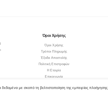
0
out of 5
0
out of 5
€
15.00
€
17.30
Όροι Χρήσης
η
Όροι Χρήσης
ι
Τρόποι Πληρωμής
Έξοδα Αποστολής
Πολιτική Επιστροφών
Η Εταιρία
 δεδομένα με σκοπό τη βελτιστοποίηση της εμπειρίας πλοήγησης
Επικοινωνία