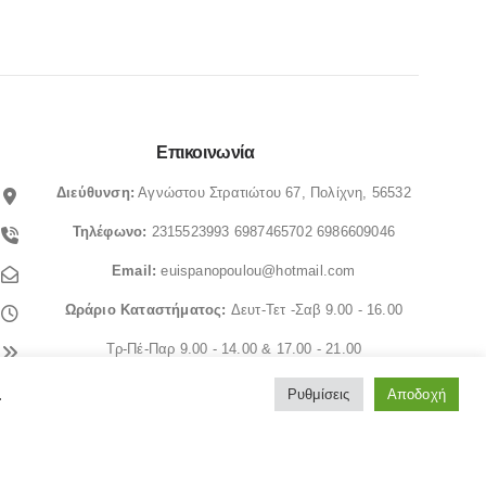
€50.00.
είναι:
0
out of 5
€
10.50
€42.00.
Επικοινωνία
Διεύθυνση:
Αγνώστου Στρατιώτου 67, Πολίχνη, 56532
Τηλέφωνο:
2315523993
6987465702
6986609046
Email:
euispanopoulou@hotmail.com
Ωράριο
Καταστήματος:
Δευτ-Τετ -Σαβ 9.00 - 16.00
.
Ρυθμίσεις
Αποδοχή
Τρ-Πέ-Παρ 9.00 - 14.00 & 17.00 - 21.00