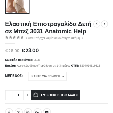
Ελαστική Επιστραγαλίδα Δετή
σε Μπεζ 3031 Anatomic Help
( Δεν υπάρχει καμία αξιολόγηση ακόμη. )
0
out of 5
Original
Η
€
23.00
€
28.00
price
τρέχουσα
was:
τιμή
Κωδικός προϊόντος:
3031
€28.00.
είναι:
Ετικέτα:
Άμεσα Διαθέσιμο/Παράδοση σε 1-3 ημέρες
GTIN:
5204914319516
€23.00.
ΜΈΓΕΘΟΣ
ΠΡΟΣΘΉΚΗ ΣΤΟ ΚΑΛΆΘΙ