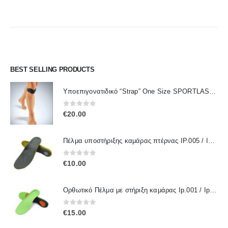
price
τρέχουσα
was:
τιμή
€30.00.
είναι:
€28.00.
BEST SELLING PRODUCTS
Υποεπιγονατιδικό “Strap” One Size SPORTLASTIC 80300 OrthoLand
0
out of 5
€
20.00
Πέλμα υποστήριξης καμάρας πτέρνας IP.005 / IPinsoles
0
out of 5
€
10.00
Ορθωτικό Πέλμα με στήριξη καμάρας Ip.001 / IpInsoles
0
out of 5
€
15.00