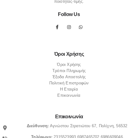
ποιότητας-τιμής.
Follow Us
Όροι Χρήσης
Όροι Χρήσης
Τρόποι Πληρωμής
Έξοδα Αποστολής
Πολιτική Επιστροφών
Η Εταιρία
Επικοινωνία
Επικοινωνία
Διεύθυνση:
Αγνώστου Στρατιώτου 67, Πολίχνη, 56532
Τηλέφωνο:
2315523993
6987465702
6986609046