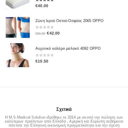
5.00
out of 5
€
40.00
Ζώνη Ιερού Οστού-Οσφύος 2065 OPPO
0
out of 5
Original
Η
€
42.00
€
50.00
price
τρέχουσα
was:
τιμή
Αυχενικό κολάρο μαλακό 4092 OPPO
€50.00.
είναι:
€42.00.
0
out of 5
€
10.50
Σχετικά
Η M.S.Medical Solution ιδρύθηκε το 2014 με σκοπό την πώληση των
καλύτερων προϊόντων από Ελλάδα , Αμερική και Ευρώπη σεβόμενοι
πάντοτε την Ελληνική οικονομική πραγματικότητα και την σχέση