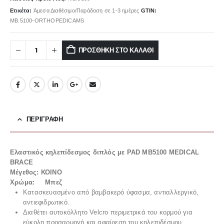
Ετικέτα:
Άμεσα Διαθέσιμο/Παράδοση σε 1-3 ημέρες
GTIN:
MB.5100-ORTHOPEDICAMS
ΠΡΟΣΘΉΚΗ ΣΤΟ ΚΑΛΆΘΙ
ΠΕΡΙΓΡΑΦΉ
Ελαστικός κηλεπίδεσμος διπλός με PAD MB5100 MEDICAL
BRACE
Μέγεθος: ΚΟΙΝΟ
Χρώμα: Μπεζ
Κατασκευασμένο από βαμβακερό ύφασμα, αντιαλλεργικό,
αντιεφιδρωτικό.
Διαθέτει αυτοκόλλητο Velcro περιμετρικά του κορμού για
εύκολη προσαρμογή και αφαίρεση του κηλεπιδέσμου..