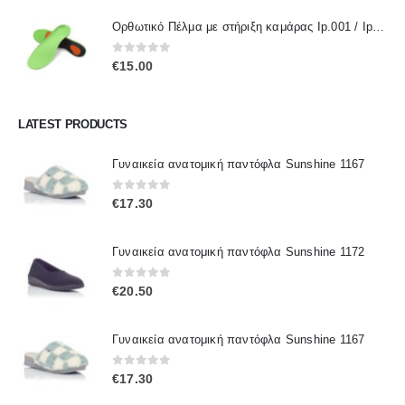
Ορθωτικό Πέλμα με στήριξη καμάρας Ip.001 / IpInsoles
0
out of 5
€
15.00
LATEST PRODUCTS
Γυναικεία ανατομική παντόφλα Sunshine 1167
0
out of 5
€
17.30
Γυναικεία ανατομική παντόφλα Sunshine 1172
0
out of 5
€
20.50
Γυναικεία ανατομική παντόφλα Sunshine 1167
0
out of 5
€
17.30