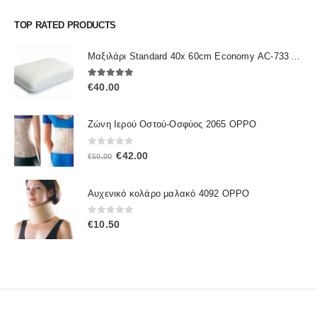
TOP RATED PRODUCTS
Μαξιλάρι Standard 40x 60cm Economy ΑC-733 ALFACARE
5.00
out of 5
€
40.00
Ζώνη Ιερού Οστού-Οσφύος 2065 OPPO
0
out of 5
Original
Η
€
42.00
€
50.00
price
τρέχουσα
was:
τιμή
Αυχενικό κολάρο μαλακό 4092 OPPO
€50.00.
είναι:
€42.00.
0
out of 5
€
10.50