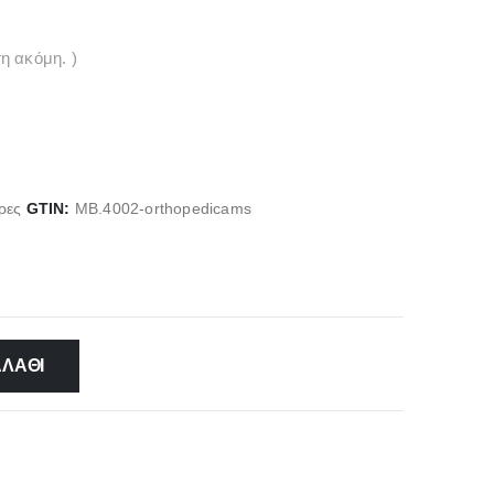
η ακόμη. )
ρες
GTIN:
MB.4002-orthopedicams
ΑΛΆΘΙ