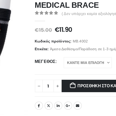
MEDICAL BRACE
( Δεν υπάρχει καμία αξιολόγησ
0
out of 5
Original
Η
€
11.90
€
15.00
price
τρέχουσα
was:
τιμή
Κωδικός προϊόντος:
MB.4002
€15.00.
είναι:
Ετικέτα:
Άμεσα Διαθέσιμο/Παράδοση σε 1-3 ημέ
€11.90.
ΜΈΓΕΘΟΣ
ΠΡΟΣΘΉΚΗ ΣΤΟ Κ