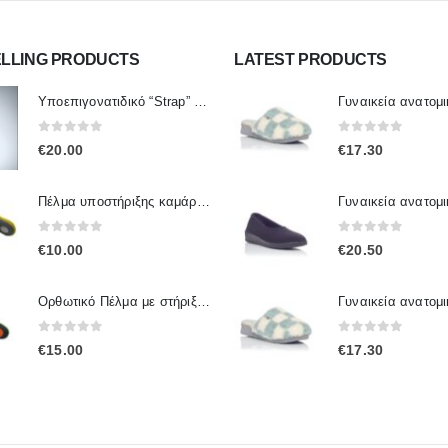
ELLING PRODUCTS
LATEST PRODUCTS
Υποεπιγονατιδικό “Strap” One Size SPORTLASTIC 80300 OrthoLand
0
out of 5
0
out of 5
€
20.00
€
17.30
Πέλμα υποστήριξης καμάρας πτέρνας IP.005 / IPinsoles
0
out of 5
0
out of 5
€
10.00
€
20.50
Ορθωτικό Πέλμα με στήριξη καμάρας Ip.001 / IpInsoles
0
out of 5
0
out of 5
€
15.00
€
17.30