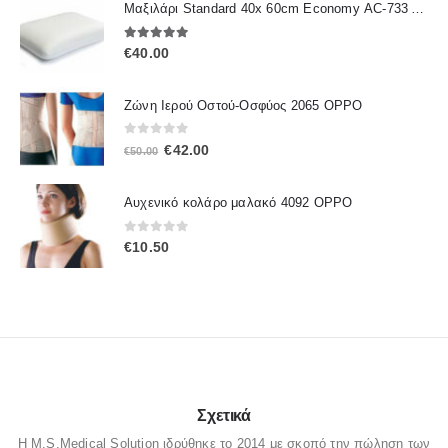
Μαξιλάρι Standard 40x 60cm Economy ΑC-733 ALFACARE
5.00
out of 5
€
40.00
Ζώνη Ιερού Οστού-Οσφύος 2065 OPPO
0
out of 5
Original
Η
€
42.00
€
50.00
price
τρέχουσα
was:
τιμή
Αυχενικό κολάρο μαλακό 4092 OPPO
€50.00.
είναι:
€42.00.
0
out of 5
€
10.50
Σχετικά
Η M.S.Medical Solution ιδρύθηκε το 2014 με σκοπό την πώληση των