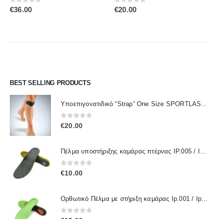
0
out of 5
0
out of 5
€
20.00
€
9.50
BEST SELLING PRODUCTS
Υποεπιγονατιδικό “Strap” One Size SPORTLASTIC 80300 OrthoLand
0
out of 5
€
20.00
Πέλμα υποστήριξης καμάρας πτέρνας IP.005 / IPinsoles
0
out of 5
€
10.00
Ορθωτικό Πέλμα με στήριξη καμάρας Ip.001 / IpInsoles
0
out of 5