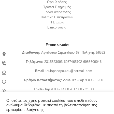
Όροι Χρήσης
Τρόποι Πληρωμής
Έξοδα Αποστολής
Πολιτική Επιστροφών
Η Εταιρία
Επικοινωνία
Επικοινωνία
Διεύθυνση:
Αγνώστου Στρατιώτου 67, Πολίχνη, 56532
Τηλέφωνο:
2315523993
6987465702
6986609046
Email:
euispanopoulou@hotmail.com
Ωράριο
Καταστήματος:
Δευτ-Τετ -Σαβ 9.00 - 16.00
Τρ-Πέ-Παρ 9.00 - 14.00 & 17.00 - 21.00
Ο ιστότοπος χρησιμοποιεί cookies που αποθηκεύουν
© OrthopedicaMS. 2022. All Rights Reserved
ανώνυμα δεδομένα με σκοπό τη βελτιστοποίηση της
εμπειρίας πλοήγησης.