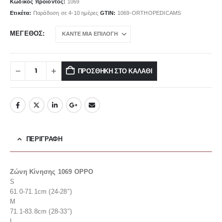
Κωδικός προϊόντος:
1069
Ετικέτα:
Παράδοση σε 4-10 ημέρες
GTIN:
1069-ORTHOPEDICAMS
ΜΈΓΕΘΟΣ
ΠΡΟΣΘΉΚΗ ΣΤΟ ΚΑΛΆΘΙ
ΠΕΡΙΓΡΑΦΉ
Ζώνη Κίνησης 1069 OPPO
S
61.0-71.1cm (24-28″)
M
71.1-83.8cm (28-33″)
L