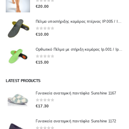
0
out of 5
€
20.00
Πέλμα υποστήριξης καμάρας πτέρνας IP.005 / IPinsoles
0
out of 5
€
10.00
Ορθωτικό Πέλμα με στήριξη καμάρας Ip.001 / IpInsoles
0
out of 5
€
15.00
LATEST PRODUCTS
Γυναικεία ανατομική παντόφλα Sunshine 1167
0
out of 5
€
17.30
Γυναικεία ανατομική παντόφλα Sunshine 1172