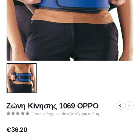
Ζώνη Κίνησης 1069 OPPO
( Δεν υπάρχει καμία αξιολόγηση ακόμη. )
0
out of 5
€
36.20