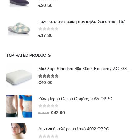
0
out of 5
€
20.50
Γυναικεία ανατομική παντόφλα Sunshine 1167
0
out of 5
€
17.30
TOP RATED PRODUCTS
Μαξιλάρι Standard 40x 60cm Economy ΑC-733 ALFACARE
5.00
out of 5
€
40.00
Ζώνη Ιερού Οστού-Οσφύος 2065 OPPO
0
out of 5
Original
Η
€
42.00
€
50.00
price
τρέχουσα
was:
τιμή
Αυχενικό κολάρο μαλακό 4092 OPPO
€50.00.
είναι:
€42.00.