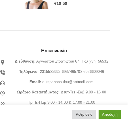
0
out of 5
€
10.50
€42.00.
Επικοινωνία
Διεύθυνση:
Αγνώστου Στρατιώτου 67, Πολίχνη, 56532
Τηλέφωνο:
2315523993
6987465702
6986609046
Email:
euispanopoulou@hotmail.com
Ωράριο
Καταστήματος:
Δευτ-Τετ -Σαβ 9.00 - 16.00
Τρ-Πέ-Παρ 9.00 - 14.00 & 17.00 - 21.00
.
Ρυθμίσεις
Αποδοχή