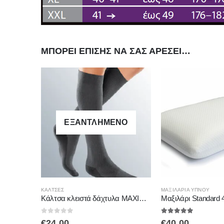
ΜΠΟΡΕΊ ΕΠΊΣΗΣ ΝΑ ΣΑΣ ΑΡΈΣΕΙ…
ΕΞΑΝΤΛΗΜΈΝΟ
Αυτό το προϊόν έχει πολλαπλές παραλλαγές. Οι επιλογές μπορούν να επιλεγούν στη σελίδα του προϊόντος
ΚΆΛΤΣΕΣ
ΜΑΞΙΛΆΡΙΑ ΎΠΝΟΥ
Καλσόν κλειστά δάχτυλα MAXIS-RELAX 18-21mmHg 70 DEN SAND ALFACARE
Κάλτσα κλειστά δάχτυλα MAXIS-RELAX 18-21mm Hg TRAVEL–UNISEX ΓΚΡΙ ALFACARE
0
out of 5
5.00
out of 5
€
24.00
€
40.00