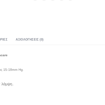
ΡΊΕΣ
ΑΞΙΟΛΟΓΉΣΕΙΣ (0)
acare
τος 15-18mm Hg.
α λάμψη.