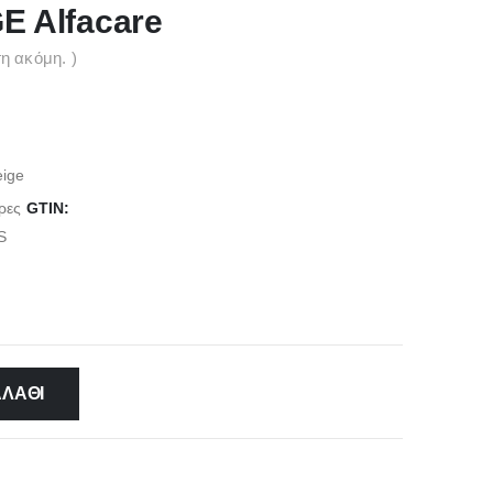
 Alfacare
η ακόμη. )
ige
ρες
GTIN:
S
ΑΛΆΘΙ