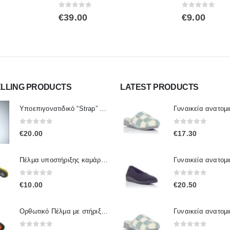
0
out of 5
0
out of 5
€
39.00
€
9.00
ELLING PRODUCTS
LATEST PRODUCTS
Υποεπιγονατιδικό “Strap” One Size SPORTLASTIC 80300 OrthoLand
0
out of 5
0
out of 5
€
20.00
€
17.30
Πέλμα υποστήριξης καμάρας πτέρνας IP.005 / IPinsoles
0
out of 5
0
out of 5
€
10.00
€
20.50
Ορθωτικό Πέλμα με στήριξη καμάρας Ip.001 / IpInsoles