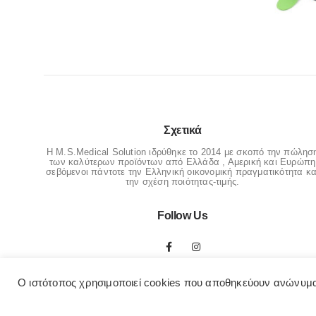
Σχετικά
Η M.S.Medical Solution ιδρύθηκε το 2014 με σκοπό την πώλησ
των καλύτερων προϊόντων από Ελλάδα , Αμερική και Ευρώπη
σεβόμενοι πάντοτε την Ελληνική οικονομική πραγματικότητα κα
την σχέση ποιότητας-τιμής.
Follow Us
Ο ιστότοπος χρησιμοποιεί cookies που αποθηκεύουν ανώνυμα
© OrthopedicaMS. 2022. All Rights Reserved