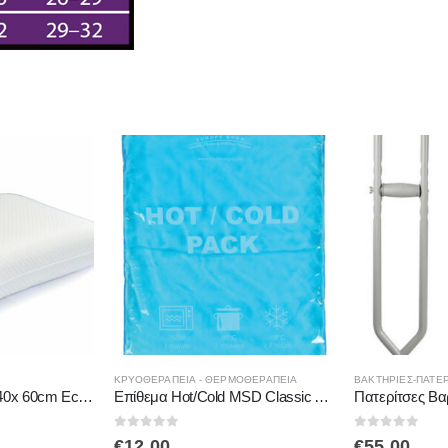
ΚΡΥΟΘΕΡΑΠΕΙΑ - ΘΕΡΜΟΘΕΡΑΠΕΙΑ
ΒΑΚΤΗΡΊΕΣ-ΠΑΤΕΡ
Μαξιλάρι Standard 40x 60cm Economy ΑC-733 ALFACARE
Επίθεμα Hot/Cold MSD Classic AC3310-3311-3312 ALFACARE
0
out of 5
0
out of 5
€
12.00
€
55.00