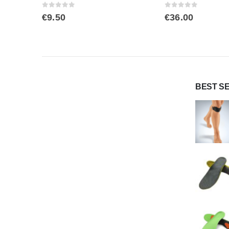
0
out of 5
0
out of 5
€
9.50
€
36.00
BEST S