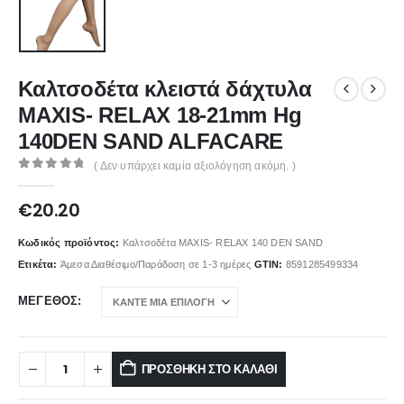
Καλτσοδέτα κλειστά δάχτυλα
MAXIS- RELAX 18-21mm Hg
140DEN SAND ALFACARE
( Δεν υπάρχει καμία αξιολόγηση ακόμη. )
0
out of 5
€
20.20
Κωδικός προϊόντος:
Καλτσοδέτα MAXIS- RELAX 140 DEN SAND
Ετικέτα:
Άμεσα Διαθέσιμο/Παράδοση σε 1-3 ημέρες
GTIN:
8591285499334
ΜΈΓΕΘΟΣ
ΠΡΟΣΘΉΚΗ ΣΤΟ ΚΑΛΆΘΙ