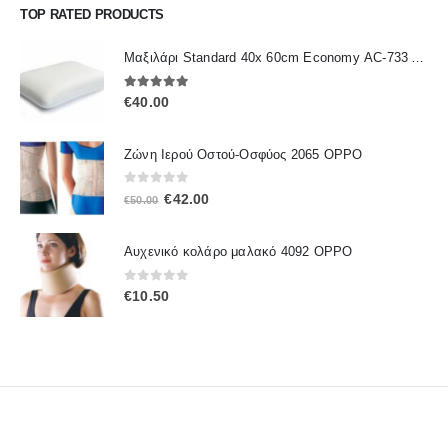
TOP RATED PRODUCTS
Μαξιλάρι Standard 40x 60cm Economy ΑC-733 ALFACARE
5.00
out of 5
€
40.00
Ζώνη Ιερού Οστού-Οσφύος 2065 OPPO
0
out of 5
Original
Η
€
42.00
€
50.00
price
τρέχουσα
was:
τιμή
Αυχενικό κολάρο μαλακό 4092 OPPO
€50.00.
είναι:
€42.00.
0
out of 5
€
10.50