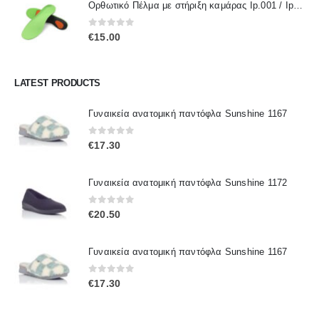
Ορθωτικό Πέλμα με στήριξη καμάρας Ip.001 / IpInsoles
0
out of 5
€
15.00
LATEST PRODUCTS
Γυναικεία ανατομική παντόφλα Sunshine 1167
0
out of 5
€
17.30
Γυναικεία ανατομική παντόφλα Sunshine 1172
0
out of 5
€
20.50
Γυναικεία ανατομική παντόφλα Sunshine 1167
0
out of 5
€
17.30