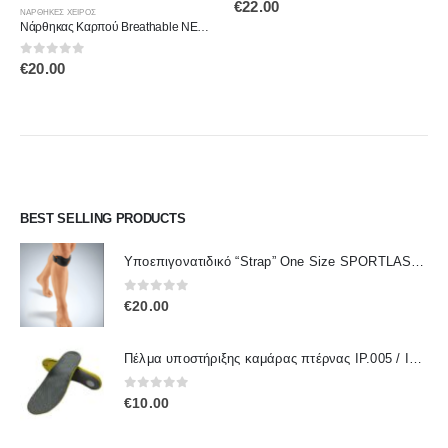
0
out of 5
€
22.00
ΝΆΡΘΗΚΕΣ ΧΕΙΡΌΣ
Νάρθηκας Καρπού Breathable NEOPRENE 1082 OPPO
0
out of 5
€
20.00
BEST SELLING PRODUCTS
Υποεπιγονατιδικό “Strap” One Size SPORTLASTIC 80300 OrthoLand
0
out of 5
€
20.00
Πέλμα υποστήριξης καμάρας πτέρνας IP.005 / IPinsoles
0
out of 5
€
10.00