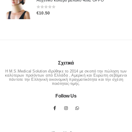
Αυχενικό κολάρο μαλακό 4092 OPPO
€50.00.
είναι:
€42.00.
0
out of 5
€
10.50
Σχετικά
Η M.S.Medical Solution ιδρύθηκε το 2014 με σκοπό την πώληση των
καλύτερων προϊόντων από Ελλάδα , Αμερική και Ευρώπη σεβόμενοι
πάντοτε την Ελληνική οικονομική πραγματικότητα και την σχέση
ποιότητας-τιμής.
Follow Us