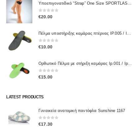
Υποεπιγονατιδικό “Strap” One Size SPORTLASTIC 80300 OrthoLand
0
out of 5
€
20.00
Πέλμα υποστήριξης καμάρας πτέρνας IP.005 / IPinsoles
0
out of 5
€
10.00
Ορθωτικό Πέλμα με στήριξη καμάρας Ip.001 / IpInsoles
0
out of 5
€
15.00
LATEST PRODUCTS
Γυναικεία ανατομική παντόφλα Sunshine 1167
0
out of 5
€
17.30