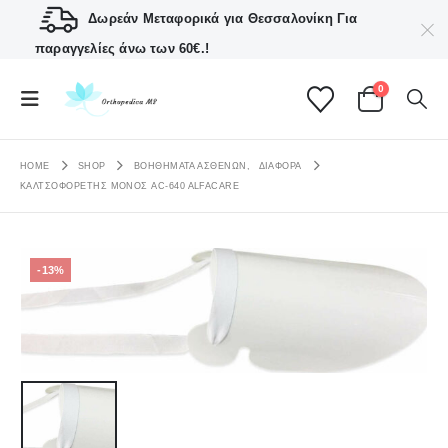
Δωρεάν Μεταφορικά για Θεσσαλονίκη
Για
παραγγελίες άνω των 60€.!
0
HOME
SHOP
ΒΟΗΘΗΜΑΤΑ ΑΣΘΕΝΩΝ
,
ΔΙΆΦΟΡΑ
ΚΑΛΤΣΟΦΟΡΕΤΉΣ ΜΟΝΌΣ AC-640 ALFACARE
-13%