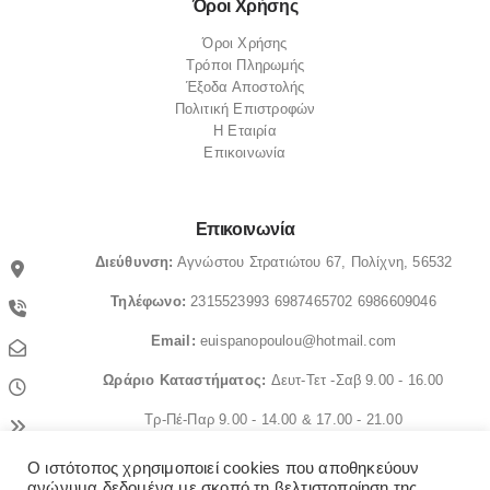
Όροι Χρήσης
Όροι Χρήσης
Τρόποι Πληρωμής
Έξοδα Αποστολής
Πολιτική Επιστροφών
Η Εταιρία
Επικοινωνία
Επικοινωνία
Διεύθυνση:
Αγνώστου Στρατιώτου 67, Πολίχνη, 56532
Τηλέφωνο:
2315523993
6987465702
6986609046
Email:
euispanopoulou@hotmail.com
Ωράριο
Καταστήματος:
Δευτ-Τετ -Σαβ 9.00 - 16.00
Τρ-Πέ-Παρ 9.00 - 14.00 & 17.00 - 21.00
Ο ιστότοπος χρησιμοποιεί cookies που αποθηκεύουν
© OrthopedicaMS. 2022. All Rights Reserved
ανώνυμα δεδομένα με σκοπό τη βελτιστοποίηση της