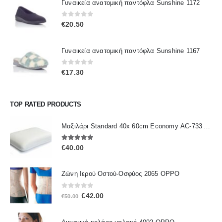
Γυναικεία ανατομική παντόφλα Sunshine 1172
0
out of 5
€
20.50
Γυναικεία ανατομική παντόφλα Sunshine 1167
0
out of 5
€
17.30
TOP RATED PRODUCTS
Μαξιλάρι Standard 40x 60cm Economy ΑC-733 ALFACARE
5.00
out of 5
€
40.00
Ζώνη Ιερού Οστού-Οσφύος 2065 OPPO
0
out of 5
Original
Η
€
42.00
€
50.00
price
τρέχουσα
was:
τιμή