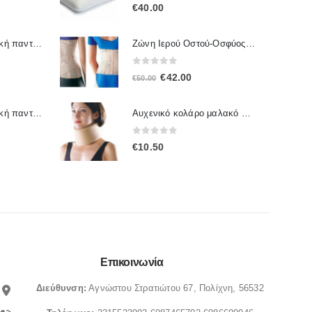
5.00
out of 5
€
40.00
Ζώνη Ιερού Οστού-Οσφύος 2065 OPPO
Γυναικεία ανατομική παντόφλα Sunshine 1172
0
out of 5
Original
Η
€
42.00
€
50.00
price
τρέχουσα
was:
τιμή
Γυναικεία ανατομική παντόφλα Sunshine 1167
Αυχενικό κολάρο μαλακό 4092 OPPO
€50.00.
είναι:
0
out of 5
€
10.50
€42.00.
Επικοινωνία
Διεύθυνση:
Αγνώστου Στρατιώτου 67, Πολίχνη, 56532