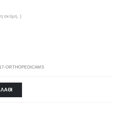
η ακόμη. )
17-ORTHOPEDICAMS
ΑΛΆΘΙ