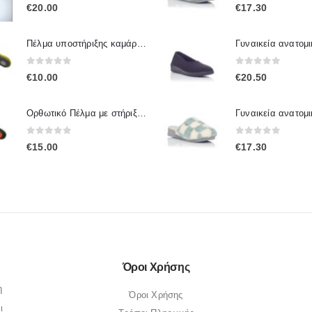
0
out of 5
0
out of 5
€
20.00
€
17.30
Πέλμα υποστήριξης καμάρας πτέρνας IP.005 / IPinsoles
0
out of 5
0
out of 5
€
10.00
€
20.50
Ορθωτικό Πέλμα με στήριξη καμάρας Ip.001 / IpInsoles
0
out of 5
0
out of 5
€
15.00
€
17.30
Όροι Χρήσης
η
Όροι Χρήσης
ι