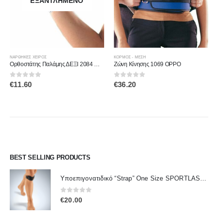
ΕΞΑΝΤΛΗΜΈΝΟ
Αυτό το προϊόν έχει πολλαπλές παραλλαγές. Οι επιλογές μπορούν να επιλεγούν στη σελίδα του προϊόντος
Αυτό το προϊόν έχει πολλαπλές παραλλαγές. Οι επιλογές μπορούν να επιλεγούν στη σελίδα του προϊόντος
ΝΆΡΘΗΚΕΣ ΧΕΙΡΌΣ
ΚΟΡΜΟΣ - ΜΕΣΗ
Ορθοστάτης Παλάμης ΔΕΞΙ 2084 OPPO
Ζώνη Κίνησης 1069 OPPO
0
out of 5
0
out of 5
€
11.60
€
36.20
BEST SELLING PRODUCTS
Υποεπιγονατιδικό “Strap” One Size SPORTLASTIC 80300 OrthoLand
0
out of 5
€
20.00