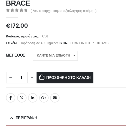
BRACE
( Δεν υπάρχει καμία αξιολόγηση ακόμη. )
0
out of 5
€
172.00
Κωδικός προϊόντος:
TC36
Ετικέτα:
Παράδοση σε 4-10 ημέρες
GTIN:
TC36-ORTHOPEDICAMS
ΜΈΓΕΘΟΣ
ΠΡΟΣΘΉΚΗ ΣΤΟ ΚΑΛΆΘΙ
ΠΕΡΙΓΡΑΦΉ