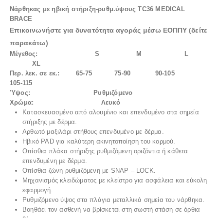
Νάρθηκας με ηβική στήριξη-ρυθμ.ύψους ΤC36 MEDICAL
BRACE
Επικοινωνήστε για δυνατότητα αγοράς μέσω ΕΟΠΠΥ (δείτε
παρακάτω)
Μέγεθος: S M L
XL
Περ. λεκ. σε εκ.: 65-75 75-90 90-105
105-115
Ύψος: Ρυθμιζόμενο
Χρώμα: Λευκό
Κατασκευασμένο από αλουμίνιο και επενδυμένο στα σημεία
στήριξης με δέρμα.
Αρθωτό μαξιλάρι στήθους επενδυμένο με δέρμα.
Ηβικό PAD για καλύτερη ακινητοποίηση του κορμού.
Οπίσθια πλάκα στήριξης ρυθμιζόμενη οριζόντια ή κάθετα
επενδυμένη με δέρμα.
Οπίσθια ζώνη ρυθμιζόμενη με SNAP – LOCK.
Μηχανισμός κλειδώματος με κλείστρο για ασφάλεια και εύκολη
εφαρμογή.
Ρυθμιζόμενο ύψος στα πλάγια μεταλλικά σημεία του νάρθηκα.
Βοηθάει τον ασθενή να βρίσκεται στη σωστή στάση σε όρθια