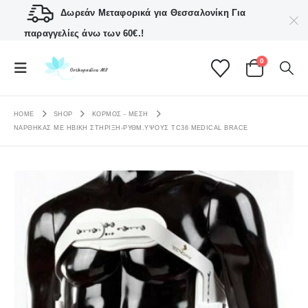
Δωρεάν Μεταφορικά για Θεσσαλονίκη
Για
παραγγελίες άνω των 60€.!
0
HOME
SHOP
ΚΟΡΜΟΣ - ΜΕΣΗ
ΝΆΡΘΗΚΑΣ ΜΕ ΗΒΙΚΉ ΣΤΉΡΙΞΗ-ΡΥΘΜ.ΎΨΟΥΣ ΤC36 MEDICAL BRACE