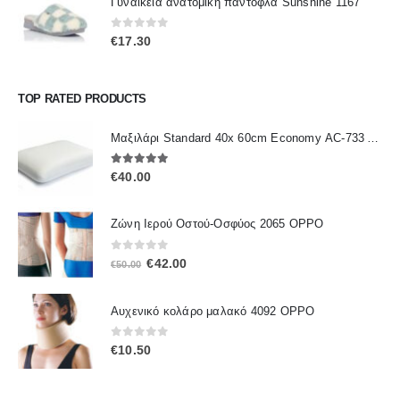
Γυναικεία ανατομική παντόφλα Sunshine 1167
0
out of 5
€
17.30
TOP RATED PRODUCTS
Μαξιλάρι Standard 40x 60cm Economy ΑC-733 ALFACARE
5.00
out of 5
€
40.00
Ζώνη Ιερού Οστού-Οσφύος 2065 OPPO
0
out of 5
Original
Η
€
42.00
€
50.00
price
τρέχουσα
was:
τιμή
Αυχενικό κολάρο μαλακό 4092 OPPO
€50.00.
είναι:
€42.00.
0
out of 5
€
10.50