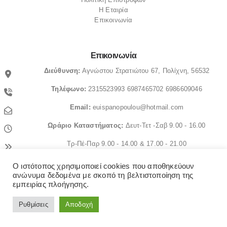
Η Εταιρία
Επικοινωνία
Επικοινωνία
Διεύθυνση:
Αγνώστου Στρατιώτου 67, Πολίχνη, 56532
Τηλέφωνο:
2315523993
6987465702
6986609046
Email:
euispanopoulou@hotmail.com
Ωράριο
Καταστήματος:
Δευτ-Τετ -Σαβ 9.00 - 16.00
Τρ-Πέ-Παρ 9.00 - 14.00 & 17.00 - 21.00
Ο ιστότοπος χρησιμοποιεί cookies που αποθηκεύουν
© OrthopedicaMS. 2022. All Rights Reserved
ανώνυμα δεδομένα με σκοπό τη βελτιστοποίηση της
εμπειρίας πλοήγησης.
Ρυθμίσεις
Αποδοχή