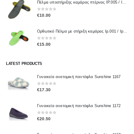
Πέλμα υποστήριξης καμάρας πτέρνας IP.005 / IPinsoles
0
out of 5
€
10.00
Ορθωτικό Πέλμα με στήριξη καμάρας Ip.001 / IpInsoles
0
out of 5
€
15.00
LATEST PRODUCTS
Γυναικεία ανατομική παντόφλα Sunshine 1167
0
out of 5
€
17.30
Γυναικεία ανατομική παντόφλα Sunshine 1172
0
out of 5
€
20.50