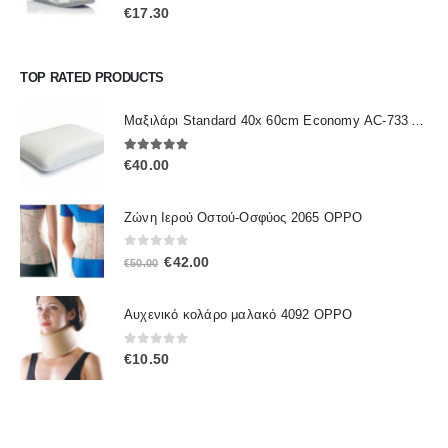
0
out of 5
€
17.30
TOP RATED PRODUCTS
Μαξιλάρι Standard 40x 60cm Economy ΑC-733 ALFACARE
5.00
out of 5
€
40.00
Ζώνη Ιερού Οστού-Οσφύος 2065 OPPO
0
out of 5
Original
Η
€
42.00
€
50.00
price
τρέχουσα
was:
τιμή
Αυχενικό κολάρο μαλακό 4092 OPPO
€50.00.
είναι:
€42.00.
0
out of 5
€
10.50