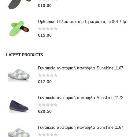
0
out of 5
€
10.00
Ορθωτικό Πέλμα με στήριξη καμάρας Ip.001 / IpInsoles
0
out of 5
€
15.00
LATEST PRODUCTS
Γυναικεία ανατομική παντόφλα Sunshine 1167
0
out of 5
€
17.30
Γυναικεία ανατομική παντόφλα Sunshine 1172
0
out of 5
€
20.50
Γυναικεία ανατομική παντόφλα Sunshine 1167