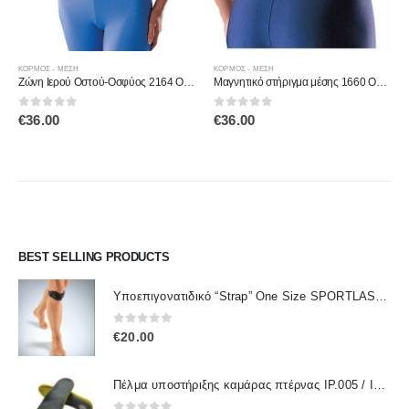
Αυτό το προϊόν έχει πολλαπλές παραλλαγές. Οι επιλογές μπορούν να επιλεγούν στη σελίδα του προϊόντος
Α
ΚΟΡΜΟΣ - ΜΕΣΗ
ΚΟΡΜΟΣ - ΜΕΣΗ
Ζώνη Ιερού Οστού-Οσφύος 2164 OPPO
Μαγνητικό στήριγμα μέσης 1660 OPPO
0
out of 5
0
out of 5
€
36.00
€
36.00
BEST SELLING PRODUCTS
Υποεπιγονατιδικό “Strap” One Size SPORTLASTIC 80300 OrthoLand
0
out of 5
€
20.00
Πέλμα υποστήριξης καμάρας πτέρνας IP.005 / IPinsoles