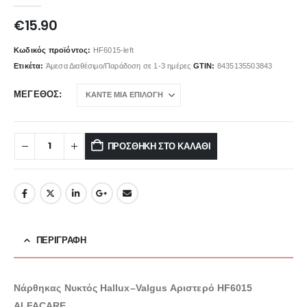
0
out of 5
€
15.90
Κωδικός προϊόντος:
HF6015-left
Ετικέτα:
Άμεσα Διαθέσιμο/Παράδοση σε 1-3 ημέρες
GTIN:
8435135503843
ΜΈΓΕΘΟΣ
ΠΡΟΣΘΉΚΗ ΣΤΟ ΚΑΛΆΘΙ
ΠΕΡΙΓΡΑΦΉ
Νάρθηκας Νυκτός Hallux–Valgus Αριστερό HF6015
ALFACARE