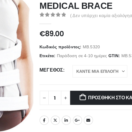
MEDICAL BRACE
( Δεν υπάρχει καμία αξιολόγησ
0
out of 5
€
89.00
Κωδικός προϊόντος:
ΜΒ.5320
Ετικέτα:
Παράδοση σε 4-10 ημέρες
GTIN:
ΜΒ.5
ΜΈΓΕΘΟΣ
ΠΡΟΣΘΉΚΗ ΣΤΟ Κ