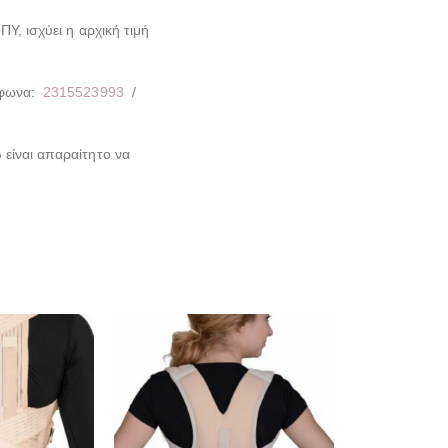
Υ, ισχύει η αρχική τιμή
έφωνα:
2315523993
/
είναι απαραίτητο να