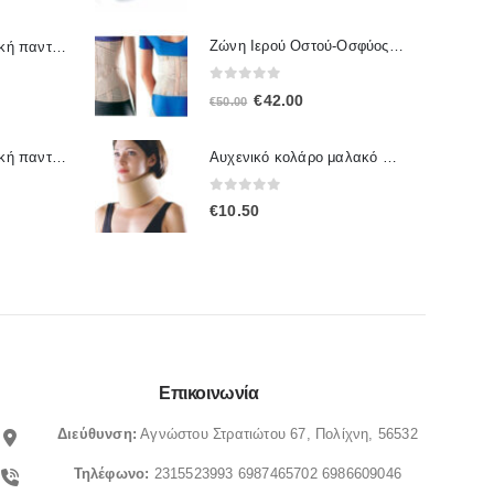
Ζώνη Ιερού Οστού-Οσφύος 2065 OPPO
Γυναικεία ανατομική παντόφλα Sunshine 1172
0
out of 5
Original
Η
€
42.00
€
50.00
price
τρέχουσα
was:
τιμή
Γυναικεία ανατομική παντόφλα Sunshine 1167
Αυχενικό κολάρο μαλακό 4092 OPPO
€50.00.
είναι:
0
out of 5
€
10.50
€42.00.
Επικοινωνία
Διεύθυνση:
Αγνώστου Στρατιώτου 67, Πολίχνη, 56532
Τηλέφωνο:
2315523993
6987465702
6986609046