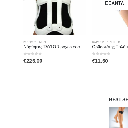
ΕΞΑΝΤΛΗΜΈΝΟ
Αυτό το προϊόν έχει πολλαπλές παραλλαγές. Οι επιλογές μπορούν να επιλεγούν στη σελίδα του προϊόντος
Αυτό το προϊόν έχει πολλαπλές παραλλαγές. Οι επιλογές μπορούν να επιλεγούν στη σελίδα του προϊόντος
ΝΆΡΘΗΚΕΣ ΧΕΙΡΌΣ
ΠΕΡΙΚΆΡΠΙΑ
Νάρθηκας TAYLOR ραχεο-οσφυϊκός TC2700 MEDICAL BRACE
Ορθοστάτης Παλάμης ΔΕΞΙ 2084 OPPO
0
out of 5
0
out of 5
€
11.60
€
8.80
BEST S