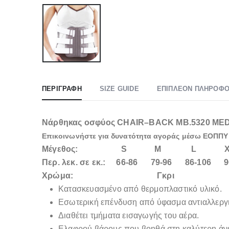
ΠΕΡΙΓΡΑΦΉ
SIZE GUIDE
ΕΠΙΠΛΈΟΝ ΠΛΗΡΟΦΟ
Νάρθηκας οσφύος CHAIR–BACK ΜΒ.5320 ME
Επικοινωνήστε για δυνατότητα αγοράς μέσω ΕΟΠΠΥ 
Μέγεθος: S M L X
Περ. λεκ. σε εκ.: 66-86 79-96 86-106 9
Χρώμα: Γκρι
Κατασκευασμένο από θερμοπλαστικό υλικό.
Εσωτερική επένδυση από ύφασμα αντιαλλεργι
Διαθέτει τμήματα εισαγωγής του αέρα.
Ελαφρού βάρους που βοηθά στη καλύτερη ά