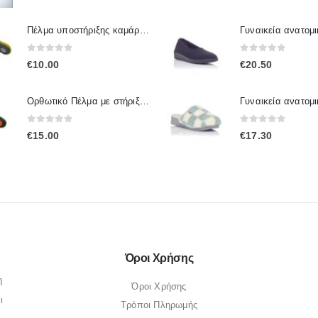
Πέλμα υποστήριξης καμάρας πτέρνας IP.005 / IPinsoles
0
out of 5
0
out of 5
€
10.00
€
20.50
Ορθωτικό Πέλμα με στήριξη καμάρας Ip.001 / IpInsoles
0
out of 5
0
out of 5
€
15.00
€
17.30
Όροι Χρήσης
η
Όροι Χρήσης
ι
Τρόποι Πληρωμής