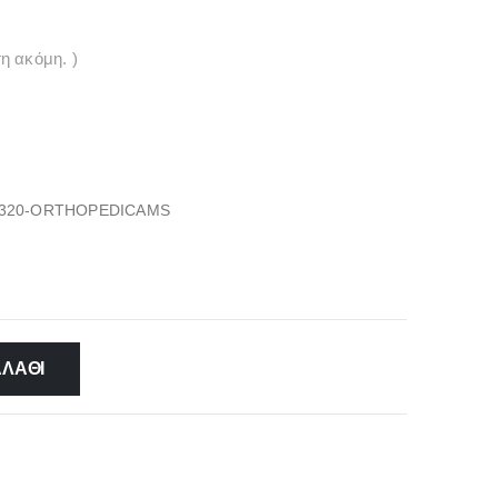
η ακόμη. )
320-ORTHOPEDICAMS
ΑΛΆΘΙ