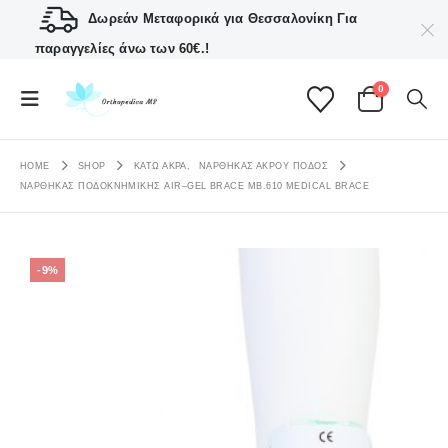
Δωρεάν Μεταφορικά για Θεσσαλονίκη
Για
παραγγελίες άνω των 60€.!
0
HOME
SHOP
ΚΑΤΩ ΑΚΡΑ
,
ΝΆΡΘΗΚΑΣ ΆΚΡΟΥ ΠΟΔΌΣ
ΝΆΡΘΗΚΑΣ ΠΟΔΟΚΝΗΜΙΚΉΣ AIR–GEL BRACE MB.610 MEDICAL BRACE
-9%