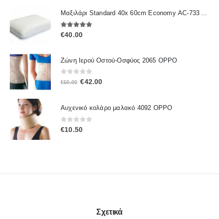
Μαξιλάρι Standard 40x 60cm Economy ΑC-733 ALFACARE
5.00
out of 5
€
40.00
Ζώνη Ιερού Οστού-Οσφύος 2065 OPPO
0
out of 5
Original
Η
€
42.00
€
50.00
price
τρέχουσα
was:
τιμή
Αυχενικό κολάρο μαλακό 4092 OPPO
€50.00.
είναι:
€42.00.
0
out of 5
€
10.50
Σχετικά