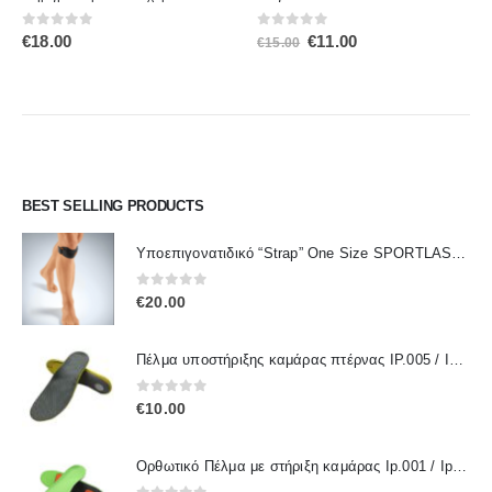
0
out of 5
0
out of 5
Original
Η
€
18.00
€
11.00
€
15.00
price
τρέχουσα
was:
τιμή
€15.00.
είναι:
€11.00.
BEST SELLING PRODUCTS
Υποεπιγονατιδικό “Strap” One Size SPORTLASTIC 80300 OrthoLand
0
out of 5
€
20.00
Πέλμα υποστήριξης καμάρας πτέρνας IP.005 / IPinsoles
0
out of 5
€
10.00
Ορθωτικό Πέλμα με στήριξη καμάρας Ip.001 / IpInsoles