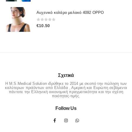
price
τρέχουσα
was:
τιμή
Αυχενικό κολάρο μαλακό 4092 OPPO
€50.00.
είναι:
€42.00.
0
out of 5
€
10.50
Σχετικά
Η M.S.Medical Solution ιδρύθηκε το 2014 με σκοπό την πώληση των
καλύτερων προϊόντων από Ελλάδα , Αμερική και Ευρώπη σεβόμενοι
πάντοτε την Ελληνική οικονομική πραγματικότητα και την σχέση
ποιότητας-τιμής.
Follow Us