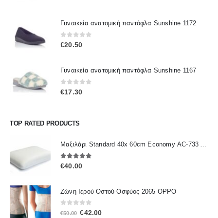
Γυναικεία ανατομική παντόφλα Sunshine 1172
0
out of 5
€
20.50
Γυναικεία ανατομική παντόφλα Sunshine 1167
0
out of 5
€
17.30
TOP RATED PRODUCTS
Μαξιλάρι Standard 40x 60cm Economy ΑC-733 ALFACARE
5.00
out of 5
€
40.00
Ζώνη Ιερού Οστού-Οσφύος 2065 OPPO
0
out of 5
Original
Η
€
42.00
€
50.00