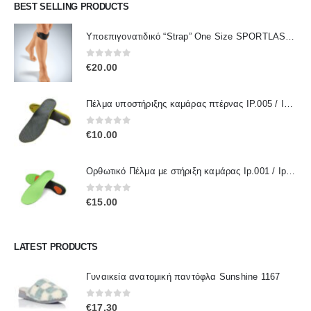
BEST SELLING PRODUCTS
Υποεπιγονατιδικό “Strap” One Size SPORTLASTIC 80300 OrthoLand
0
out of 5
€
20.00
Πέλμα υποστήριξης καμάρας πτέρνας IP.005 / IPinsoles
0
out of 5
€
10.00
Ορθωτικό Πέλμα με στήριξη καμάρας Ip.001 / IpInsoles
0
out of 5
€
15.00
LATEST PRODUCTS
Γυναικεία ανατομική παντόφλα Sunshine 1167
0
out of 5
€
17.30