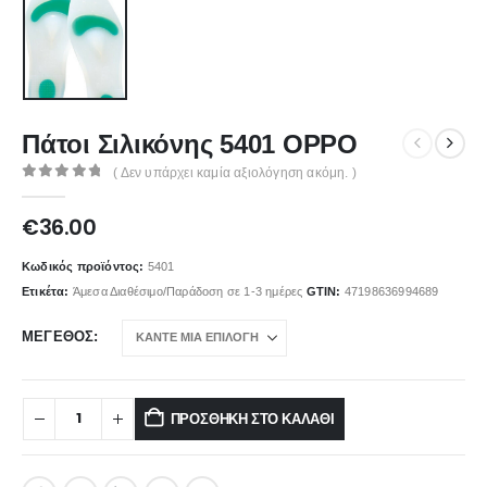
Πάτοι Σιλικόνης 5401 OPPO
( Δεν υπάρχει καμία αξιολόγηση ακόμη. )
0
out of 5
€
36.00
Κωδικός προϊόντος:
5401
Ετικέτα:
Άμεσα Διαθέσιμο/Παράδοση σε 1-3 ημέρες
GTIN:
47198636994689
ΜΈΓΕΘΟΣ
ΠΡΟΣΘΉΚΗ ΣΤΟ ΚΑΛΆΘΙ