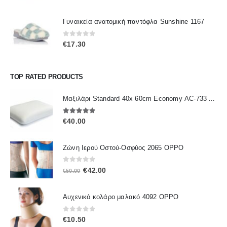
Γυναικεία ανατομική παντόφλα Sunshine 1167
0
out of 5
€
17.30
TOP RATED PRODUCTS
Μαξιλάρι Standard 40x 60cm Economy ΑC-733 ALFACARE
5.00
out of 5
€
40.00
Ζώνη Ιερού Οστού-Οσφύος 2065 OPPO
0
out of 5
Original
Η
€
42.00
€
50.00
price
τρέχουσα
was:
τιμή
Αυχενικό κολάρο μαλακό 4092 OPPO
€50.00.
είναι:
€42.00.
0
out of 5
€
10.50