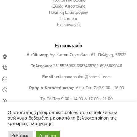
Τρόποι Πληρωμής
Έξοδα Αποστολής
Πολιτική Επιστροφών
Η Εταιρία
Επικοινωνία
Επικοινωνία
Διεύθυνση:
Αγνώστου Στρατιώτου 67, Πολίχνη, 56532
Τηλέφωνο:
2315523993
6987465702
6986609046
Email:
euispanopoulou@hotmail.com
Ωράριο
Καταστήματος:
Δευτ-Τετ -Σαβ 9.00 - 16.00
Τρ-Πέ-Παρ 9.00 - 14.00 & 17.00 - 21.00
Ο ιστότοπος χρησιμοποιεί cookies που αποθηκεύουν
© OrthopedicaMS. 2022. All Rights Reserved
ανώνυμα δεδομένα με σκοπό τη βελτιστοποίηση της
εμπειρίας πλοήγησης.
Ρυθμίσεις
Αποδοχή