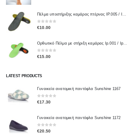
Πέλμα υποστήριξης καμάρας πτέρνας IP.005 / IPinsoles
0
out of 5
€
10.00
Ορθωτικό Πέλμα με στήριξη καμάρας Ip.001 / IpInsoles
0
out of 5
€
15.00
LATEST PRODUCTS
Γυναικεία ανατομική παντόφλα Sunshine 1167
0
out of 5
€
17.30
Γυναικεία ανατομική παντόφλα Sunshine 1172
0
out of 5
€
20.50