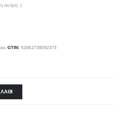
η ακόμη. )
ρες
GTIN:
52062730092373
ΑΛΆΘΙ