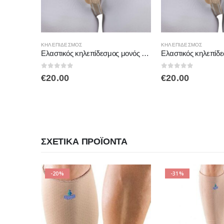
ΚΗΛΕΠΙΔΕΣΜΟΣ
ΚΗΛΕΠΙΔΕΣΜΟΣ
Ελαστικός κηλεπίδεσμος μονός με PAD left MB5000
0
out of 5
0
out of 5
€
20.00
€
20.00
ΣΧΕΤΙΚΆ ΠΡΟΪΌΝΤΑ
-31%