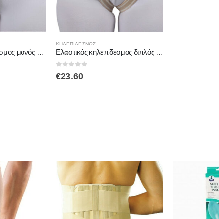
ΚΗΛΕΠΙΔΕΣΜΟΣ
Ελαστικός κηλεπίδεσμος μονός με PAD ΔΕΞΙ MB5000
Ελαστικός κηλεπίδεσμος διπλός με PAD MB5100 MEDICAL BRACE
0
out of 5
€
23.60
-16%