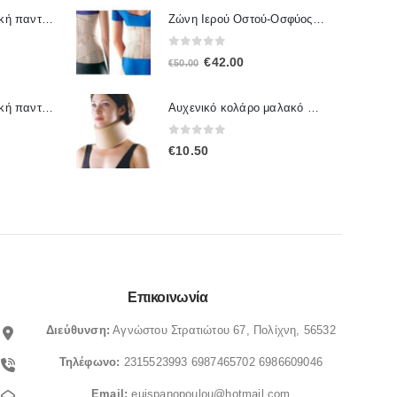
Ζώνη Ιερού Οστού-Οσφύος 2065 OPPO
Γυναικεία ανατομική παντόφλα Sunshine 1172
0
out of 5
Original
Η
€
42.00
€
50.00
price
τρέχουσα
was:
τιμή
Γυναικεία ανατομική παντόφλα Sunshine 1167
Αυχενικό κολάρο μαλακό 4092 OPPO
€50.00.
είναι:
0
out of 5
€
10.50
€42.00.
Επικοινωνία
Διεύθυνση:
Αγνώστου Στρατιώτου 67, Πολίχνη, 56532
Τηλέφωνο:
2315523993
6987465702
6986609046
Email:
euispanopoulou@hotmail.com