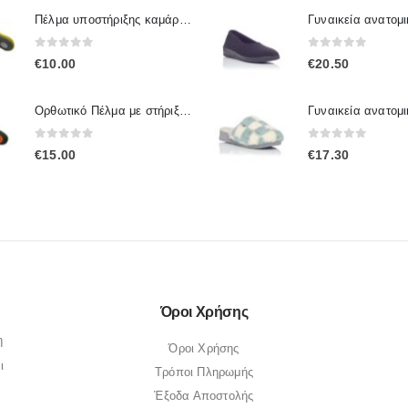
Πέλμα υποστήριξης καμάρας πτέρνας IP.005 / IPinsoles
0
out of 5
0
out of 5
€
10.00
€
20.50
Ορθωτικό Πέλμα με στήριξη καμάρας Ip.001 / IpInsoles
0
out of 5
0
out of 5
€
15.00
€
17.30
Όροι Χρήσης
η
Όροι Χρήσης
ι
Τρόποι Πληρωμής
Έξοδα Αποστολής