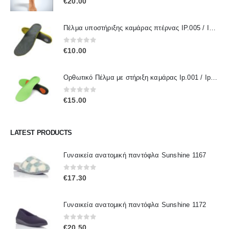
€
20.00
Πέλμα υποστήριξης καμάρας πτέρνας IP.005 / IPinsoles
0
out of 5
€
10.00
Ορθωτικό Πέλμα με στήριξη καμάρας Ip.001 / IpInsoles
0
out of 5
€
15.00
LATEST PRODUCTS
Γυναικεία ανατομική παντόφλα Sunshine 1167
0
out of 5
€
17.30
Γυναικεία ανατομική παντόφλα Sunshine 1172
0
out of 5
€
20.50