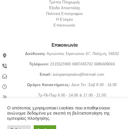
Τρόποι Πληρωμής
Έξοδα Αποστολής
Πολιτική Επιστροφών
Η Εταιρία
Επικοινωνία
Επικοινωνία
Διεύθυνση:
Αγνώστου Στρατιώτου 67, Πολίχνη, 56532
Τηλέφωνο:
2315523993
6987465702
6986609046
Email:
euispanopoulou@hotmail.com
Ωράριο
Καταστήματος:
Δευτ-Τετ -Σαβ 9.00 - 16.00
Τρ-Πέ-Παρ 9.00 - 14.00 & 17.00 - 21.00
Ο ιστότοπος χρησιμοποιεί cookies που αποθηκεύουν
© OrthopedicaMS. 2022. All Rights Reserved
ανώνυμα δεδομένα με σκοπό τη βελτιστοποίηση της
εμπειρίας πλοήγησης.