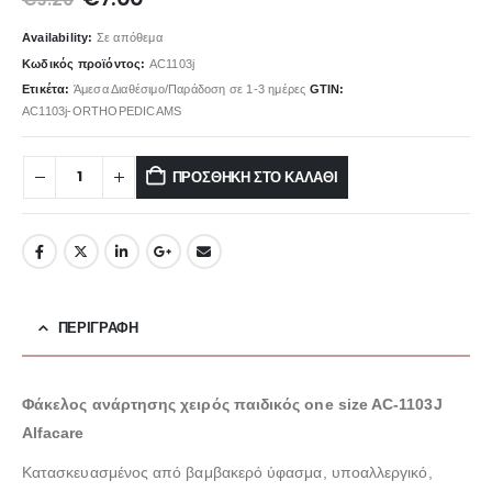
price
τρέχουσα
was:
τιμή
Availability:
Σε απόθεμα
€9.20.
είναι:
Κωδικός προϊόντος:
AC1103j
€7.00.
Ετικέτα:
Άμεσα Διαθέσιμο/Παράδοση σε 1-3 ημέρες
GTIN:
AC1103j-ORTHOPEDICAMS
ΠΡΟΣΘΉΚΗ ΣΤΟ ΚΑΛΆΘΙ
ΠΕΡΙΓΡΑΦΉ
Φάκελος ανάρτησης χειρός παιδικός one size AC-1103J
Alfacare
Kατασκευασμένος από βαμβακερό ύφασμα, υποαλλεργικό,