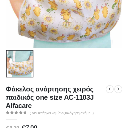
Φάκελος ανάρτησης χειρός
παιδικός one size AC-1103J
Alfacare
( Δεν υπάρχει καμία αξιολόγηση ακόμη. )
0
out of 5
Original
Η
€
7.00
€
9.20