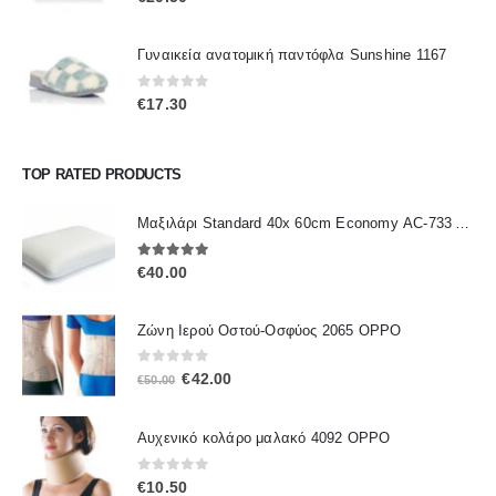
Γυναικεία ανατομική παντόφλα Sunshine 1167
0
out of 5
€
17.30
TOP RATED PRODUCTS
Μαξιλάρι Standard 40x 60cm Economy ΑC-733 ALFACARE
5.00
out of 5
€
40.00
Ζώνη Ιερού Οστού-Οσφύος 2065 OPPO
0
out of 5
Original
Η
€
42.00
€
50.00
price
τρέχουσα
was:
τιμή
Αυχενικό κολάρο μαλακό 4092 OPPO
€50.00.
είναι:
€42.00.
0
out of 5
€
10.50