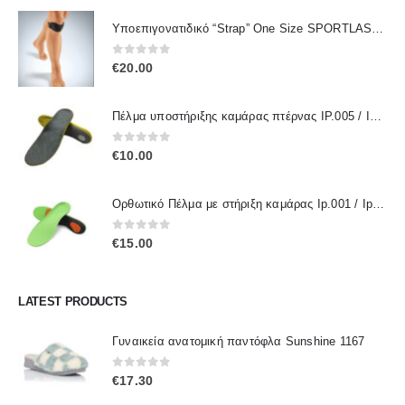
Υποεπιγονατιδικό “Strap” One Size SPORTLASTIC 80300 OrthoLand
0
out of 5
€
20.00
Πέλμα υποστήριξης καμάρας πτέρνας IP.005 / IPinsoles
0
out of 5
€
10.00
Ορθωτικό Πέλμα με στήριξη καμάρας Ip.001 / IpInsoles
0
out of 5
€
15.00
LATEST PRODUCTS
Γυναικεία ανατομική παντόφλα Sunshine 1167
0
out of 5
€
17.30