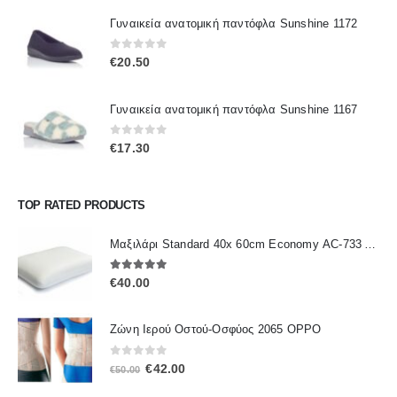
Γυναικεία ανατομική παντόφλα Sunshine 1172
0
out of 5
€
20.50
Γυναικεία ανατομική παντόφλα Sunshine 1167
0
out of 5
€
17.30
TOP RATED PRODUCTS
Μαξιλάρι Standard 40x 60cm Economy ΑC-733 ALFACARE
5.00
out of 5
€
40.00
Ζώνη Ιερού Οστού-Οσφύος 2065 OPPO
0
out of 5
Original
Η
€
42.00
€
50.00
price
τρέχουσα