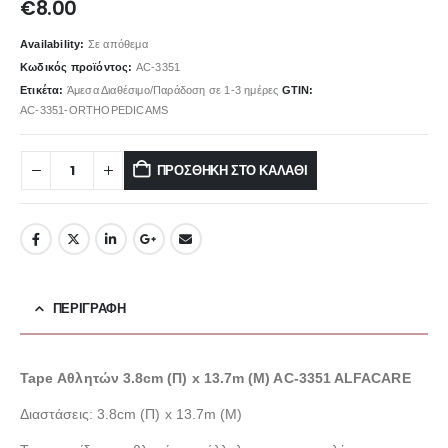
€
8.00
Availability:
Σε απόθεμα
Κωδικός προϊόντος:
AC-3351
Ετικέτα:
Άμεσα Διαθέσιμο/Παράδοση σε 1-3 ημέρες
GTIN:
AC-3351-ORTHOPEDICAMS
ΠΡΟΣΘΉΚΗ ΣΤΟ ΚΑΛΆΘΙ
ΠΕΡΙΓΡΑΦΉ
Tape Αθλητών 3.8cm (Π) x 13.7m (Μ) AC-3351 ALFACARE
Διαστάσεις: 3.8cm (Π) x 13.7m (Μ)