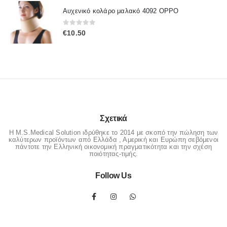
was:
τιμή
Αυχενικό κολάρο μαλακό 4092 OPPO
€50.00.
είναι:
€42.00.
0
out of 5
€
10.50
Σχετικά
Η M.S.Medical Solution ιδρύθηκε το 2014 με σκοπό την πώληση των
καλύτερων προϊόντων από Ελλάδα , Αμερική και Ευρώπη σεβόμενοι
πάντοτε την Ελληνική οικονομική πραγματικότητα και την σχέση
ποιότητας-τιμής.
Follow Us